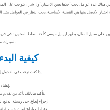
، هناك عدة عوامل يجب أخذها بعين الاعتبار. أول شيء يتوجب على المراهن
 اختيار الأفضل بينها هي القضية الأساسية. يجب النظر في العوامل مثل 
بين. على سبيل المثال، يظهر ليونيل ميسي كأحد النقاط المحورية في فريق
المباراة. تتيح لك هذه المعلومات تحديد استراتيجية الرهان المناسبة.
كيفية البد
إذا كنت ترغب في الدخول إلى عالم الرهانات الرياضية، فإليك خطوات بسيطة للبدء:
قم بالتسجيل في منصة موثوقة للرهانات.
إنشاء
تأكد من تقديم معلومات صحيحة لتسهيل عمليات السحب والإيداع.
تأكيد بياناتك:
حدد وسيلة الدفع التي تفضلها وأدخل المبلغ الذي ترغب في الرهان به.
إجراء إيداع:
ابحث عن مباراة الأرجنتين ضد مصر واختر نوع الرهان الذي تفضله.
اختيار المباراة: