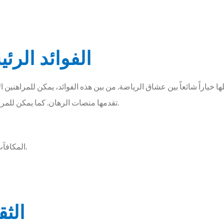
الفوائد الرئ
لها خياراً شائعاً بين عشاق الرياضة. من بين هذه الفوائد، يمكن للمراهني
تقدمها منصات الرهان. كما يمكن للمراهنين استخدام استراتيجيات مدروسة لزيادة فرص الفوز.
المكافآت والعروض الترويجية التي تعزز من تجربة الرهان.
الثق