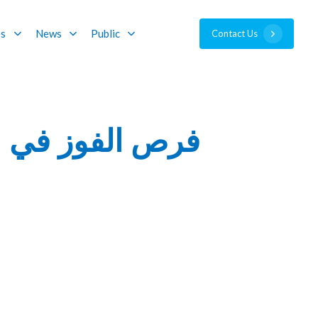
es
News
Public
C
o
n
t
a
c
t
U
s
فرص الفوز في ا