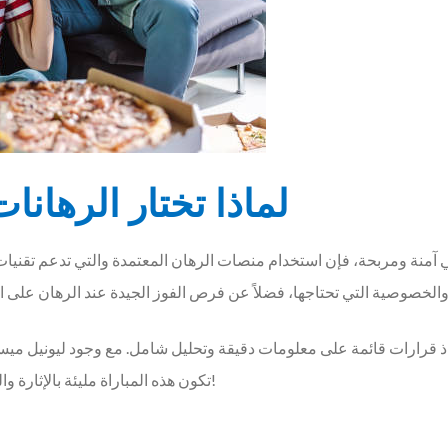
لماذا تختار الرهانا
 آمنة ومربحة، فإن استخدام منصات الرهان المعتمدة والتي تدعم تقنيات ال
ذ قرارات قائمة على معلومات دقيقة وتحليل شامل. مع وجود ليونيل ميس
تكون هذه المباراة مليئة بالإثارة والتحديات. لذا، لا تفوت الفرصة وابدأ في وضع رهاناتك الآن!