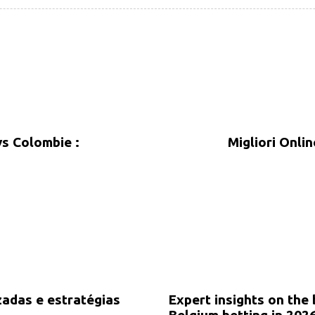
vs Colombie :
Migliori Onli
1 month ago
public
zadas e estratégias
Expert insights on the
Belgium betting in 202