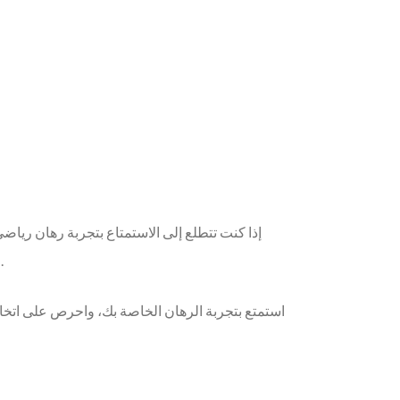
إذا كنت تتطلع إلى الاستمتاع بتجربة رهان رياضي
والخصوصية التي تحتاجها، فضلاً عن فرص الفوز الجيدة عند الرهان على المباريات مثل الأرجنتين ضد مصر في كأس العالم 2026.
استمتع بتجربة الرهان الخاصة بك، واحرص على اتخا